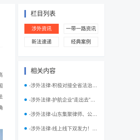
栏目列表
涉外资讯
一带一路资讯
新法速递
经典案例
相关内容
高
-涉外法律-积极对接全省法治建设部署 辽宁省律协不断丰富涉外法律服务供给
国
法
-涉外法律-护航企业“走出去”！山东亮出涉外法治成绩单：挽回企业损失超3亿元
确
-涉外法律-山东集聚律师、公证、仲裁、调解等法律服务资源，不断提升涉外法律服务质效
-涉外法律-线上线下双发力！山东涉外法律服务网累计访问量突破13万人次