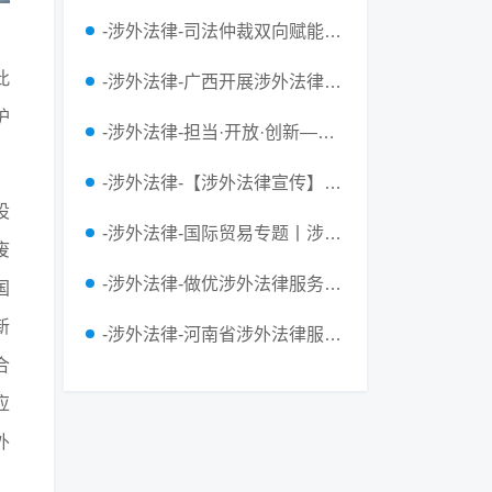
-涉外法律-司法仲裁双向赋能 绘就涉外解...
此
-涉外法律-广西开展涉外法律服务交流活动
护
-涉外法律-担当·开放·创新——十大关键...
-涉外法律-【涉外法律宣传】涉外合同的法...
设
-涉外法律-国际贸易专题丨涉外法律服务系...
废
-涉外法律-做优涉外法律服务护航企业“出...
国
新
-涉外法律-河南省涉外法律服务中心、河南...
合
应
外