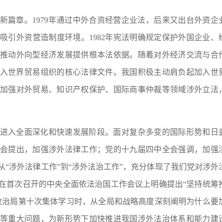
新篇章。
1979年通过中外合资经营企业法，后来又出台外资企
吸引外资营造制度环境。1982年宪法明确规定保护外国企业、
推动外向型经济发展提供根本法依据。随着对外经济交流与合
签署加入世界贸易组织的核心法律文件。我国积极主动肩负起加入世
加强对外贸易、知识产权保护、国际商事仲裁等领域涉外立法
。
进入全面深化和快速发展阶段。面对复杂多变的国际形势和日
会提出，加强涉外法律工作；党的十九届四中全会强调，加强
从
“涉外法律工作”到“涉外法治工作”，充分体现了我们党对涉外
在首次召开的中央全面依法治国工作会议上明确提出“坚持统筹
政治局第十次集体学习时，从全局和战略高度深刻阐明为什么要
等重大问题，为新形势下加快推进我国涉外法治体系和能力建