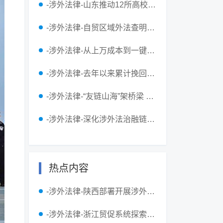
-涉外法律-山东推动12所高校开设涉外法治实验班，支持成立全省首家涉外法治学院
-涉外法律-自贸区域外法查明的探索与创新——基于上海、浙江和广东省涉外民商事审判的实证分析
-涉外法律-从上万成本到一键检索：域外法查明的数“智”破局之路
-涉外法律-去年以来累计挽回经济损失超3亿元 山东涉外法治为鲁企扬帆出海护航
-涉外法律-“友链山海”架桥梁 外事赋能助远航——烟台市人民对外友好协会发挥民间外交作用打造为企服务品牌
-涉外法律-深化涉外法治融链赋能 驱动特色产业外向型发展提质增效
热点内容
-涉外法律-陕西部署开展涉外法治人才培养...
-涉外法律-浙江贸促系统探索涉外商事调解...