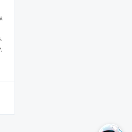
、
谍
、
法
的