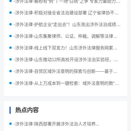
-涉外法律-解纷有“例”丨一场“白锈”之争 专家力量助力涉外解纷
-涉外法律-积极对接全省法治建设部署 辽宁省律协不断丰富涉外法律服务供给
-涉外法律-护航企业“走出去”！山东亮出涉外法治成绩单：挽回企业损失超3亿元
-涉外法律-山东集聚律师、公证、仲裁、调解等法律服务资源，不断提升涉外法律服务质效
-涉外法律-线上线下双发力！山东涉外法律服务网累计访问量突破13万人次
-涉外法律-山东推动12所高校开设涉外法治实验班，支持成立全省首家涉外法治学院
-涉外法律-自贸区域外法查明的探索与创新——基于上海、浙江和广东省涉外民商事审判的实证分析
-涉外法律-从上万成本到一键检索：域外法查明的数“智”破局之路
热点内容
-涉外法律-陕西部署开展涉外法治人才培养...