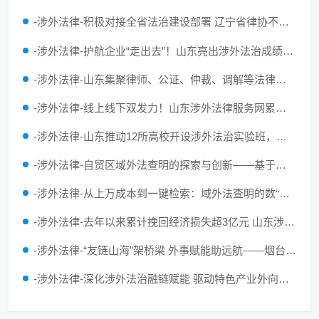
-涉外法律-积极对接全省法治建设部署 辽宁省律协不断丰富涉外法律服务供给
-涉外法律-护航企业“走出去”！山东亮出涉外法治成绩单：挽回企业损失超3亿元
-涉外法律-山东集聚律师、公证、仲裁、调解等法律服务资源，不断提升涉外法律服务质效
-涉外法律-线上线下双发力！山东涉外法律服务网累计访问量突破13万人次
-涉外法律-山东推动12所高校开设涉外法治实验班，支持成立全省首家涉外法治学院
-涉外法律-自贸区域外法查明的探索与创新——基于上海、浙江和广东省涉外民商事审判的实证分析
-涉外法律-从上万成本到一键检索：域外法查明的数“智”破局之路
-涉外法律-去年以来累计挽回经济损失超3亿元 山东涉外法治为鲁企扬帆出海护航
-涉外法律-“友链山海”架桥梁 外事赋能助远航——烟台市人民对外友好协会发挥民间外交作用打造为企服务品牌
-涉外法律-深化涉外法治融链赋能 驱动特色产业外向型发展提质增效