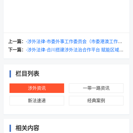
上一篇：
-涉外法律-市委外事工作委员会（市委港澳工作领
导小组）召开会议
下一篇：
-涉外法律-合川搭建涉外法治合作平台 赋能区域开
放发展
栏目列表
涉外资讯
一带一路资讯
新法速递
经典案例
相关内容