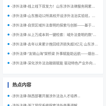
-涉外法律-线上线下双发力！山东涉外法律服务网累计访问量突破13万人次
-涉外法律-山东推动12所高校开设涉外法治实验班，支持成立全省首家涉外法治学院
-涉外法律-自贸区域外法查明的探索与创新——基于上海、浙江和广东省涉外民商事审判的实证分析
-涉外法律-从上万成本到一键检索：域外法查明的数“智”破局之路
-涉外法律-去年以来累计挽回经济损失超3亿元 山东涉外法治为鲁企扬帆出海护航
-涉外法律-“友链山海”架桥梁 外事赋能助远航——烟台市人民对外友好协会发挥民间外交作用打造为企服务品牌
-涉外法律-深化涉外法治融链赋能 驱动特色产业外向型发展提质增效
热点内容
-涉外法律-陕西部署开展涉外法治人才培养...
-涉外法律-浙江贸促系统探索涉外商事调解...