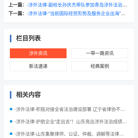
上一篇：
-涉外法律-副校长孙庆杰带队参加青岛涉外法治人
才创新培养共同体成立仪式
下一篇：
-涉外法律-“当前国际经贸形势及服务企业出海”专
题研讨会举行
栏目列表
涉外资讯
一带一路资讯
新法速递
经典案例
相关内容
-涉外法律-积极对接全省法治建设部署 辽宁省律协不断丰富涉外法律服务供给
-涉外法律-护航企业“走出去”！山东亮出涉外法治成绩单：挽回企业损失超3亿元
-涉外法律-山东集聚律师、公证、仲裁、调解等法律服务资源，不断提升涉外法律服务质效